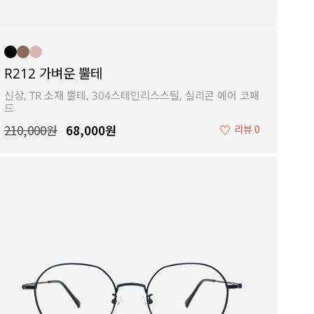
R212 가벼운 뿔테
신상, TR 소재 뿔테, 304스테인리스스틸, 실리콘 에어 코패
드
210,000원
68,000원
♡
리뷰 0