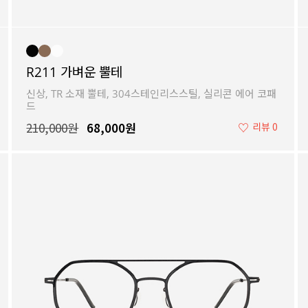
R211 가벼운 뿔테
신상, TR 소재 뿔테, 304스테인리스스틸, 실리콘 에어 코패
드
210,000원
68,000원
♡
리뷰 0