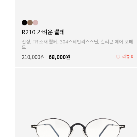
R210 가벼운 뿔테
신상, TR 소재 뿔테, 304스테인리스스틸, 실리콘 에어 코패
드
210,000원
68,000원
♡
리뷰 0